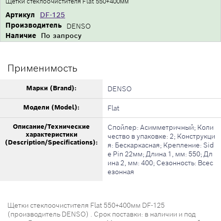
Щетки стеклоочистителя Flat 550+400мм
Артикул
DF-125
Производитель
DENSO
Наличие
По запросу
Применимость
Марки (Brand):
DENSO
Модели (Model):
Flat
Описание/Технические
Спойлер: Асимметричный; Коли
характеристики
чество в упаковке: 2; Конструкци
(Description/Specifications):
я: Бескаркасная; Крепление: Sid
e Pin 22мм; Длина 1, мм: 550; Дл
ина 2, мм: 400; Сезонность: Всес
езонная
Щетки стеклоочистителя Flat 550+400мм DF-125
(производитель DENSO) . Срок поставки: в наличии и под