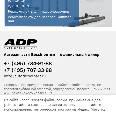
Р/к CR CRI
Р/к CR CRIN
Ремкомплекты для насос-форсунок
Ремкомплекты для насосов Common
Rail
Автозапчасти Bosch оптом — официальный дилер
+7 (495) 734-91-88
+7 (495) 707-33-88
info@autodieselpart.ru
Информация, представленная на сайте autodieselpart.ru, не
является публичной офертой, определяемой положениями ч. 2 ст.
437 Гражданского кодекса РФ.
На сайте используются файлы cookie, применяемые для
Нормативная документация
работы сайта, а также для анализа использования сайта с
использованием метрической программы Яндекс.Метрика.
ADP в социальных сетях