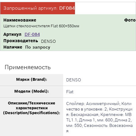
Запрошенный артикул:
DF084
Наименование
Фото
Щетки стеклоочистителя Flat 600+550мм
Артикул
DF-084
Производитель
DENSO
Наличие
По запросу
Применяемость
Марки (Brand):
DENSO
Модели (Model):
Flat
Описание/Технические
Спойлер: Асимметричный; Коли
характеристики
чество в упаковке: 2; Конструкци
(Description/Specifications):
я: Бескаркасная; Крепление: MB
TL1.1; Длина 1, мм: 600; Длина 2,
мм: 550; Сезонность: Всесезонна
я