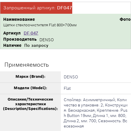
Запрошенный артикул:
DF047
Наименование
Фото
Щетки стеклоочистителя Flat 800+700мм
Артикул
DF-047
Производитель
DENSO
Наличие
По запросу
Применяемость
Марки (Brand):
DENSO
Модели (Model):
Flat
Описание/Технические
Спойлер: Асимметричный; Коли
характеристики
чество в упаковке: 2; Конструкци
(Description/Specifications):
я: Бескаркасная; Крепление: Pus
h Button 19мм; Длина 1, мм: 800;
Длина 2, мм: 700; Сезонность: Вс
есезонная