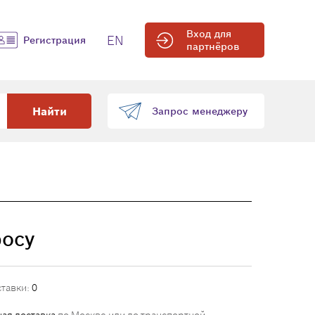
Вход для
EN
Регистрация
партнёров
Найти
Запрос менеджеру
росу
ставки:
0