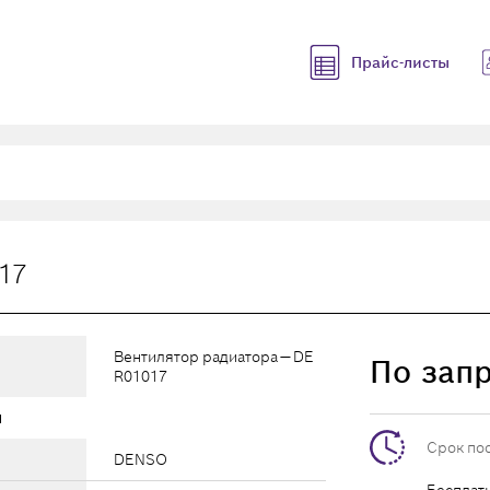
Прайс-листы
17
Вентилятор радиатора — DE
По зап
R01017
ы
Срок по
DENSO