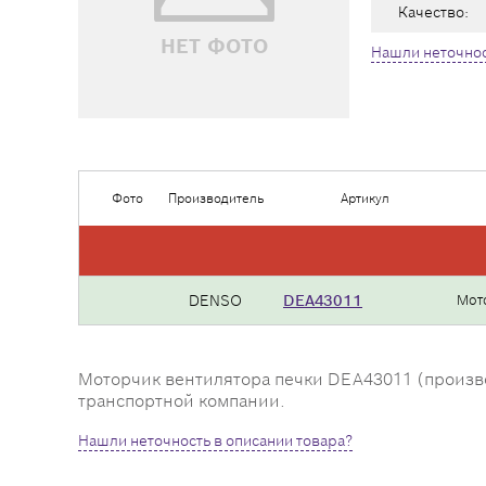
Качество:
НЕТ ФОТО
Нашли неточнос
Фото
Производитель
Артикул
DENSO
DEA43011
Мот
Моторчик вентилятора печки DEA43011 (производ
транспортной компании.
Нашли неточность в описании товара?