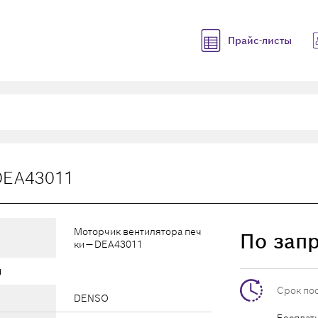
Прайс-листы
DEA43011
Моторчик вентилятора печ
По зап
ки — DEA43011
ы
Срок по
DENSO