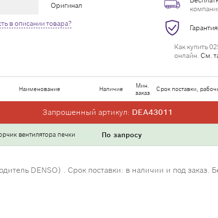
Бесплатн
Оригинал
компани
ть в описании товара?
Гарантия
Как купить 02
онлайн.
См. т
Мин.
Наименование
Наличие
Срок поставки, рабоч
заказ
Запрошенный артикул:
DEA43011
орчик вентилятора печки
По запросу
итель DENSO) . Срок поставки: в наличии и под заказ. Б