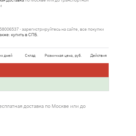
ая доставка
по Москве или до транспортной
и
58006537 - зарегистрируйтесь на сайте, все покупки
акже: купить в СПБ.
их дней
Склад
Розничная цена, руб.
Действия
есплатная доставка по Москве или до