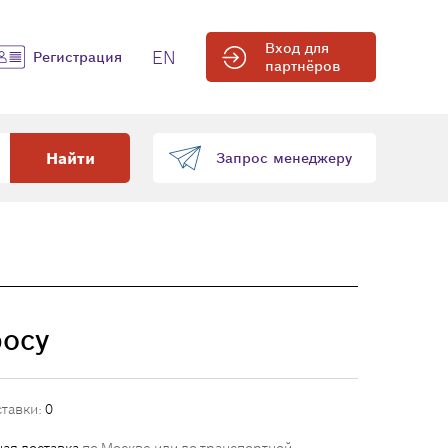
Вход для
EN
Регистрация
партнёров
Найти
Запрос менеджеру
росу
ставки:
0