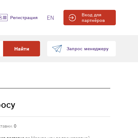
Вход для
EN
Регистрация
партнёров
Найти
Запрос менеджеру
росу
ставки:
0