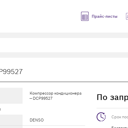
Прайс-листы
P99527
Компрессор кондиционера
По зап
— DCP99527
ы
Срок по
DENSO