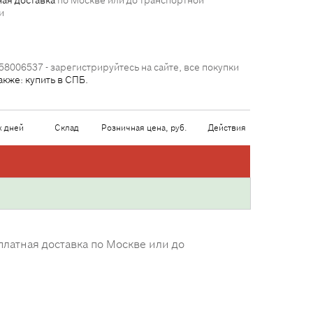
ая доставка
по Москве или до транспортной
и
58006537 - зарегистрируйтесь на сайте, все покупки
акже: купить в СПБ.
х дней
Склад
Розничная цена, руб.
Действия
латная доставка по Москве или до