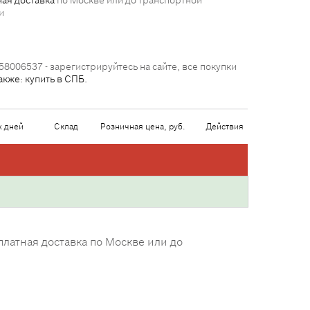
ая доставка
по Москве или до транспортной
и
58006537 - зарегистрируйтесь на сайте, все покупки
акже: купить в СПБ.
х дней
Склад
Розничная цена, руб.
Действия
латная доставка по Москве или до