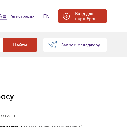
Вход для
EN
Регистрация
партнёров
Найти
Запрос менеджеру
росу
ставки:
0