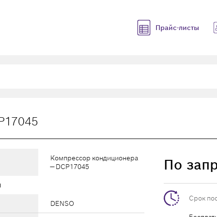
Прайс-листы
P17045
Компрессор кондиционера
По зап
— DCP17045
ы
Срок по
DENSO