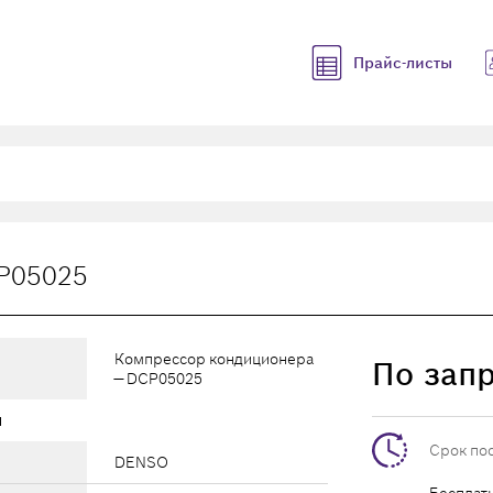
Прайс-листы
P05025
Компрессор кондиционера
По зап
— DCP05025
ы
Срок по
DENSO