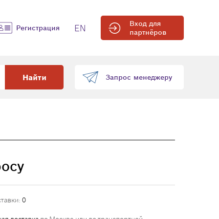
Вход для
EN
Регистрация
партнёров
Найти
Запрос менеджеру
росу
ставки:
0