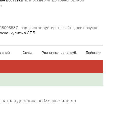
ая доставка
по Москве или до транспортной
и
58006537 - зарегистрируйтесь на сайте, все покупки
акже: купить в СПБ.
х дней
Склад
Розничная цена, руб.
Действия
латная доставка по Москве или до