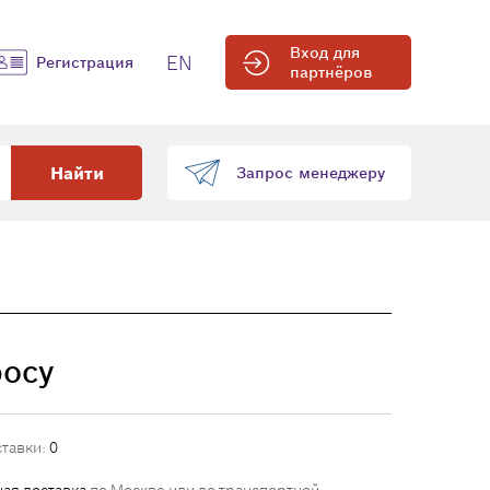
Вход для
EN
Регистрация
партнёров
Найти
Запрос менеджеру
росу
ставки:
0