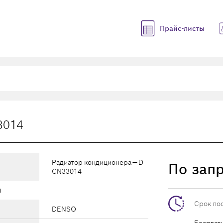
Прайс-листы
3014
Радиатор кондиционера — D
По зап
CN33014
ы
Срок по
DENSO