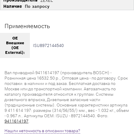
ZEXEL
Наличие
По запросу
Применяемость
OE
Внешние
ISU8972144540
(OE
External):
Вал приводной 9411614197 (производитель BOSCH) -
Розничная цена 16532.50 р., Оптовая цена - по договору. Срок
поставки: в наличии и под заказ. Бесплатная доставка по
Москве или до транспортной компании. Автозапчасть по
каталогу производителя относится к группам: Системы
дизельного впрыска, Дизельные запасные части
(традиционные системы). Основные характеристики артикула
9 411 614 197: размеры (314/56/55/) мм., вес - 1.032 кг., объем
- 0.967 л.. Артикулы OEM: ISUZU - 8972144540. Фото:
9411614197
.
Нашли неточность в описании товара?