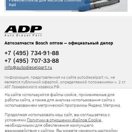
Ремкомплекты для насосов Common
Rail
Автозапчасти Bosch оптом — официальный дилер
+7 (495) 734-91-88
+7 (495) 707-33-88
info@autodieselpart.ru
Информация, представленная на сайте autodieselpart.ru, не
является публичной офертой, определяемой положениями ч. 2 ст.
437 Гражданского кодекса РФ.
На сайте используются файлы cookie, применяемые для
Нормативная документация
работы сайта, а также для анализа использования сайта с
использованием метрической программы Яндекс.Метрика.
ADP в социальных сетях
Продолжая использовать наш сайт, вы соглашаетесь с
условиями
Политики в отношении файлов Cookie
,
необходимыми для обеспечения наилучшего
взаимодействия с сайтом. Вы можете изменить настройки