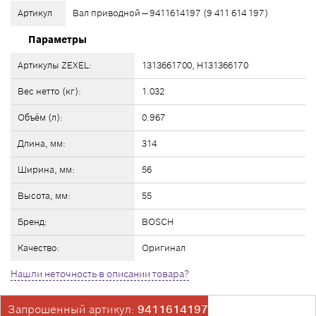
Артикул
Вал приводной — 9411614197 (9 411 614 197)
Параметры
Артикулы ZEXEL:
1313661700, H131366170
Вес нетто (кг):
1.032
Объём (л):
0.967
Длина, мм:
314
Ширина, мм:
56
Высота, мм:
55
Бренд:
BOSCH
Качество:
Оригинал
Нашли неточность в описании товара?
Запрошенный артикул:
9411614197