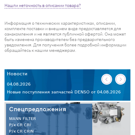
Нашли неточность в описании товара?
Информация о технических характеристиках, описании,
комплекте поставки и внешнем виде предоставляется для
ознакомления и не является публичной офертой. Она может
быть изменена производителем без предварительного
уведомления. Для получения более подробной информации
обращайтесь к нашим менеджерам.
Новости
Н
04.08.2026
30
26
Новые поступления запчастей DENSO от 04.08.2026
Но
Спецпредложения
MANN FILTER
Р/к CR CRI
Р/к CR CRIN