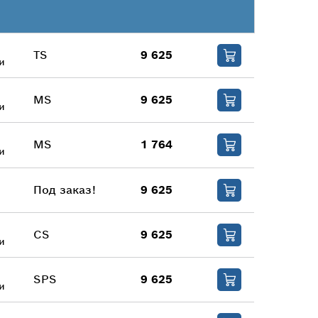
TS
9 625
и
MS
9 625
и
MS
1 764
и
Под заказ!
9 625
CS
9 625
и
SPS
9 625
и