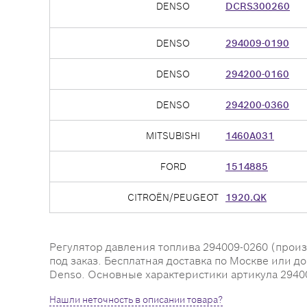
DENSO
DCRS300260
DENSO
294009-0190
DENSO
294200-0160
DENSO
294200-0360
MITSUBISHI
1460A031
FORD
1514885
CITROËN/PEUGEOT
1920.QK
Регулятор давления топлива 294009-0260 (произв
под заказ. Бесплатная доставка по Москве или д
Denso. Основные характеристики артикула 2940
Нашли неточность в описании товара?