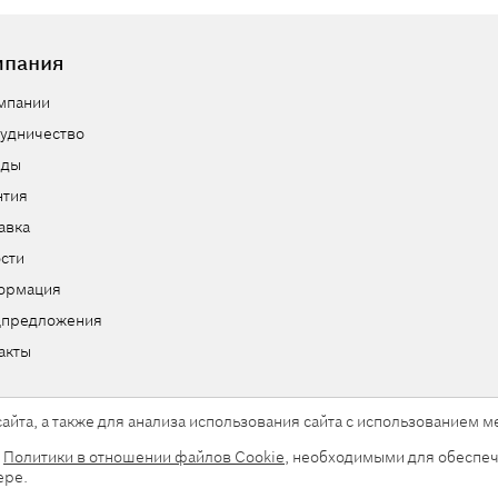
мпания
мпании
удничество
нды
нтия
авка
сти
ормация
цпредложения
акты
айта, а также для анализа использования сайта с использованием
и
Политики в отношении файлов Cookie
, необходимыми для обеспеч
ы.
ере.