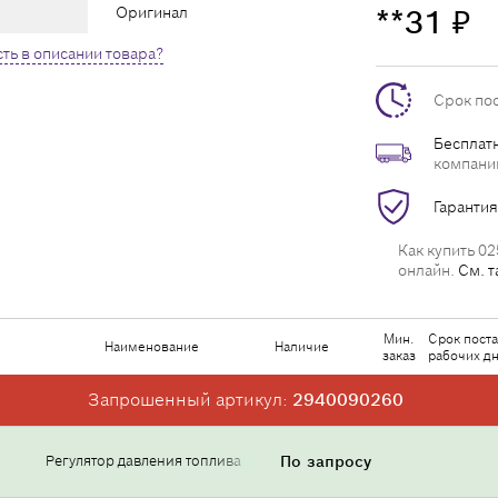
Оригинал
**31
₽
ть в описании товара?
Срок по
Бесплатн
компани
Гарантия
Как купить 02
онлайн.
См. т
Мин.
Срок поста
Наименование
Наличие
заказ
рабочих д
Запрошенный артикул:
2940090260
Регулятор давления топлива
По запросу