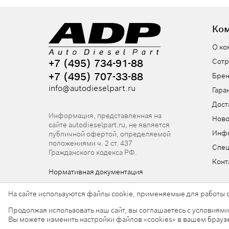
Ко
О ко
+7 (495) 734-91-88
Сотр
+7 (495) 707-33-88
Бре
info@autodieselpart.ru
Гара
Дост
Информация, представленная на
Ново
сайте autodieselpart.ru, не является
Инф
публичной офертой, определяемой
положениями ч. 2 ст. 437
Спе
Гражданского кодекса РФ.
Конт
Нормативная документация
На сайте используются файлы cookie, применяемые для работы с
Продолжая использовать наш сайт, вы соглашаетесь с условиям
© 2026, ООО «АвтоДизельПарт». Все права защищен
Вы можете изменить настройки файлов «cookies» в вашем брауз