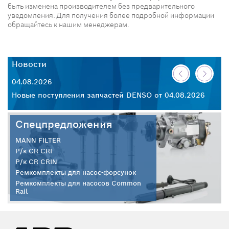
быть изменена производителем без предварительного
уведомления. Для получения более подробной информации
обращайтесь к нашим менеджерам.
Новости
Н
04.08.2026
30
26
Новые поступления запчастей DENSO от 04.08.2026
Но
Спецпредложения
MANN FILTER
Р/к CR CRI
Р/к CR CRIN
Ремкомплекты для насос-форсунок
Ремкомплекты для насосов Common
Rail