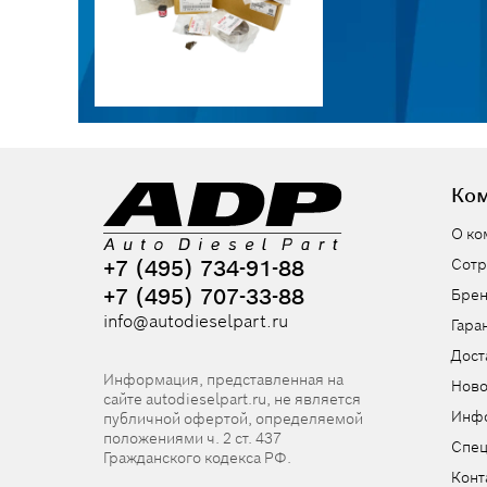
Ко
О ко
+7 (495) 734-91-88
Сотр
+7 (495) 707-33-88
Бре
info@autodieselpart.ru
Гара
Дост
Информация, представленная на
Ново
сайте autodieselpart.ru, не является
Инф
публичной офертой, определяемой
положениями ч. 2 ст. 437
Спе
Гражданского кодекса РФ.
Конт