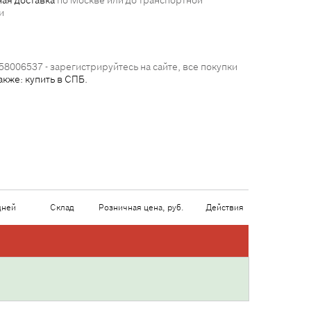
ая доставка
по Москве или до транспортной
и
58006537 - зарегистрируйтесь на сайте, все покупки
акже: купить в СПБ.
дней
Склад
Розничная цена, руб.
Действия