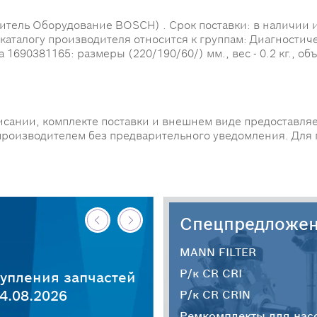
ь Оборудование BOSCH) . Срок поставки: в наличии и п
 каталогу производителя относится к группам: Диагности
690381165: размеры (220/190/60/) мм., вес - 0.2 кг., объе
исании, комплекте поставки и внешнем виде предоставляе
производителем без предварительного уведомления. Для
Спецпредложе
MANN FILTER
Р/к CR CRI
упления запчастей
4.08.2026
Р/к CR CRIN
Ремкомплекты для нас