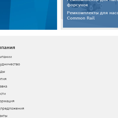
форсунок
Ремкомплекты для нас
Common Rail
мпания
мпании
удничество
нды
нтия
авка
сти
ормация
цпредложения
акты