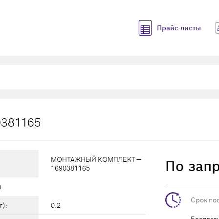
Прайс-листы
381165
МОНТАЖНЫЙ КОМПЛЕКТ —
По зап
1690381165
ы
Срок по
г):
0.2