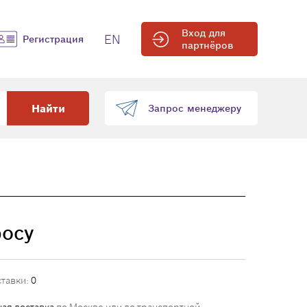
Вход для
EN
Регистрация
партнёров
Найти
Запрос менеджеру
росу
ставки:
0