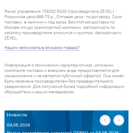
Рычаг управления 159202-5320 (производитель ZEXEL) -
Розничная цена 668.75 р., Оптовая цена - по договору. Срок
поставки: в наличии и под заказ. Бесплатная доставка по
Москве или до транспортной компании. Автозапчасть по
каталогу производителя относится к группам: Автозапчасти
ZEXEL.
Нашли неточность в описании товара?
Информация о технических характеристиках, описании,
комплекте поставки и внешнем виде предоставляется для
ознакомления и не является публичной офертой. Она может
быть изменена производителем без предварительного
уведомления. Для получения более подробной информации
обращайтесь к нашим менеджерам.
Новости
Н
04.08.2026
30
26
Новые поступления запчастей DENSO от 04.08.2026
Но