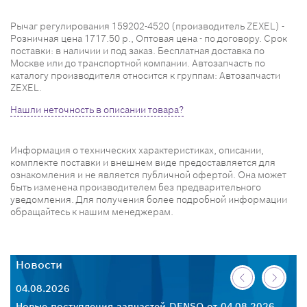
Рычаг регулирования 159202-4520 (производитель ZEXEL) -
Розничная цена 1717.50 р., Оптовая цена - по договору. Срок
поставки: в наличии и под заказ. Бесплатная доставка по
Москве или до транспортной компании. Автозапчасть по
каталогу производителя относится к группам: Автозапчасти
ZEXEL.
Нашли неточность в описании товара?
Информация о технических характеристиках, описании,
комплекте поставки и внешнем виде предоставляется для
ознакомления и не является публичной офертой. Она может
быть изменена производителем без предварительного
уведомления. Для получения более подробной информации
обращайтесь к нашим менеджерам.
Новости
Н
04.08.2026
30
26
Новые поступления запчастей DENSO от 04.08.2026
Но