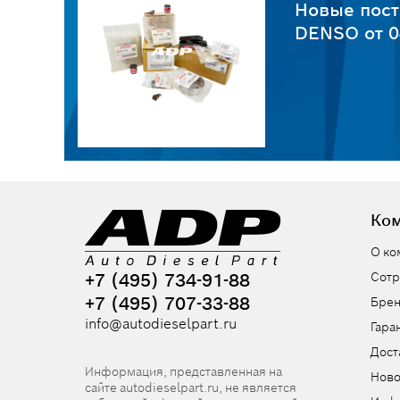
пчастей
Новые пост
6
DENSO от 0
Ко
О ко
+7 (495) 734-91-88
Сотр
+7 (495) 707-33-88
Бре
info@autodieselpart.ru
Гара
Дост
Информация, представленная на
Ново
сайте autodieselpart.ru, не является