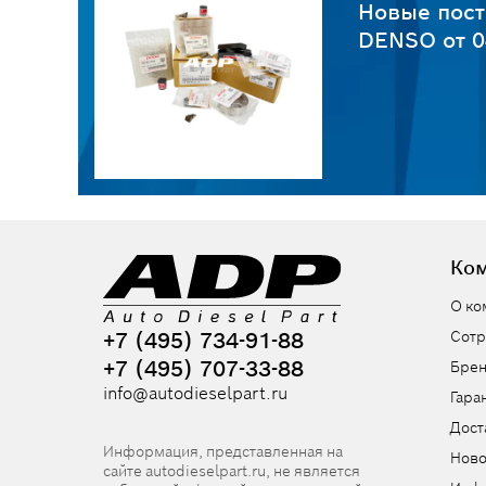
пчастей
Новые пост
6
DENSO от 0
Ко
О ко
+7 (495) 734-91-88
Сотр
+7 (495) 707-33-88
Бре
info@autodieselpart.ru
Гара
Дост
Информация, представленная на
Ново
сайте autodieselpart.ru, не является