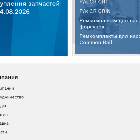
Р/к CR CRI
упления запчастей
4.08.2026
Р/к CR CRIN
Ремкомплекты для нас
форсунок
Ремкомплекты для нас
Common Rail
мпания
мпании
удничество
нды
нтия
авка
сти