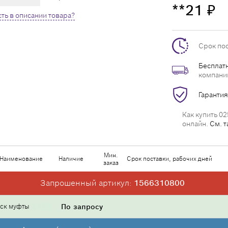
**21
₽
ть в описании товара?
Срок по
Бесплатн
компани
Гарантия
Как купить 02
онлайн.
См. т
Мин.
Наименование
Наличие
Срок поставки, рабочих дней
заказ
Запрошенный артикул:
1566310800
ск муфты
По запросу