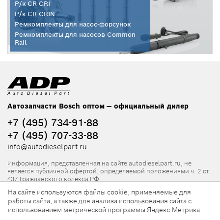
Р/к CR CRI
Р/к CR CRIN
Ремкомплекты для насос-форсунок
Ремкомплекты для насосов Common
Rail
Автозапчасти Bosch оптом — официальный дилер
+7 (495) 734-91-88
+7 (495) 707-33-88
info@autodieselpart.ru
Информация, представленная на сайте autodieselpart.ru, не
является публичной офертой, определяемой положениями ч. 2 ст.
437 Гражданского кодекса РФ.
На сайте используются файлы cookie, применяемые для
Нормативная документация
работы сайта, а также для анализа использования сайта с
использованием метрической программы Яндекс.Метрика.
ADP в социальных сетях