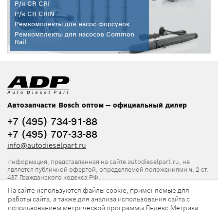
Р/к CR CRI
Р/к CR CRIN
Ремкомплекты для насос-форсунок
Ремкомплекты для насосов Common
Rail
Автозапчасти Bosch оптом — официальный дилер
+7 (495) 734-91-88
+7 (495) 707-33-88
info@autodieselpart.ru
Информация, представленная на сайте autodieselpart.ru, не
является публичной офертой, определяемой положениями ч. 2 ст.
437 Гражданского кодекса РФ.
На сайте используются файлы cookie, применяемые для
Нормативная документация
работы сайта, а также для анализа использования сайта с
использованием метрической программы Яндекс.Метрика.
ADP в социальных сетях