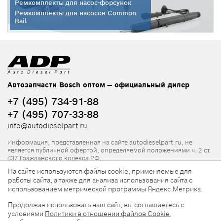
Ремкомплекты для насос-форсунок
Ремкомплекты для насосов Common
Rail
Автозапчасти Bosch оптом — официальный дилер
+7 (495) 734-91-88
+7 (495) 707-33-88
info@autodieselpart.ru
Информация, представленная на сайте autodieselpart.ru, не
является публичной офертой, определяемой положениями ч. 2 ст.
437 Гражданского кодекса РФ.
На сайте используются файлы cookie, применяемые для
Нормативная документация
работы сайта, а также для анализа использования сайта с
использованием метрической программы Яндекс.Метрика.
ADP в социальных сетях
Продолжая использовать наш сайт, вы соглашаетесь с
условиями
Политики в отношении файлов Cookie
,