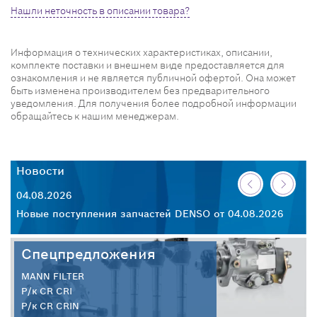
Нашли неточность в описании товара?
Информация о технических характеристиках, описании,
комплекте поставки и внешнем виде предоставляется для
ознакомления и не является публичной офертой. Она может
быть изменена производителем без предварительного
уведомления. Для получения более подробной информации
обращайтесь к нашим менеджерам.
Новости
Н
04.08.2026
30
26
Новые поступления запчастей DENSO от 04.08.2026
Но
Спецпредложения
MANN FILTER
Р/к CR CRI
Р/к CR CRIN