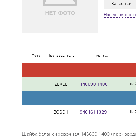
Качество:
НЕТ ФОТО
Нашли неточнос
Фото
Производитель
Артикул
ZEXEL
146690-1400
Шай
BOSCH
9461611329
Шай
Шайба балансировочная 146690-1400 (производит