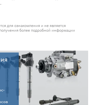
L.
тся для ознакомления и не является
 получения более подробной информации
ния
30.07.2026
Новые поступления запчастей
HC-CARGO от 30.07.2026
ос-
осов