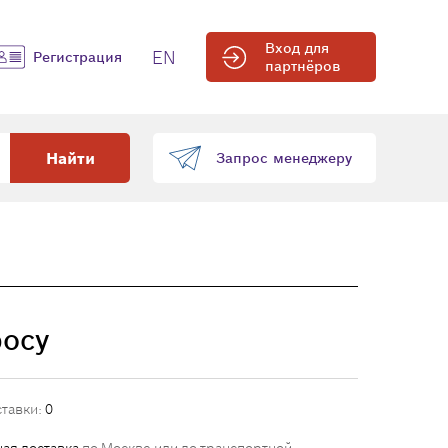
Вход для
EN
Регистрация
партнёров
Найти
Запрос менеджеру
росу
ставки:
0