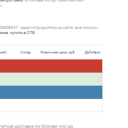
ая доставка
по Москве или до транспортной
и
58006537 - зарегистрируйтесь на сайте, все покупки
акже: купить в СПБ.
дней
Склад
Розничная цена, руб.
Действия
латная доставка по Москве или до