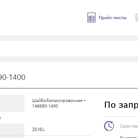
Прайс-листы
90-1400
Шайба балансировочная —
По зап
146690-1400
ы
Срок по
ZEXEL