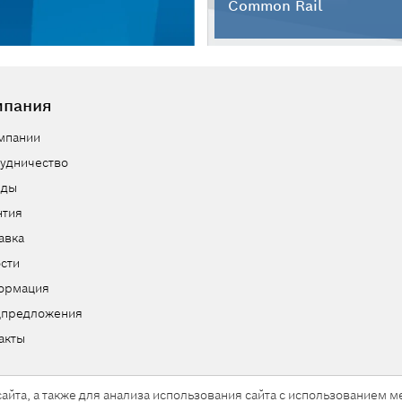
Common Rail
мпания
мпании
удничество
нды
нтия
авка
сти
ормация
цпредложения
акты
айта, а также для анализа использования сайта с использованием