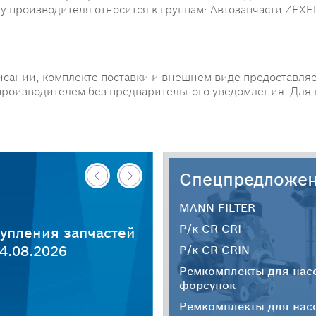
гу производителя относится к группам: Автозапчасти ZEXE
исании, комплекте поставки и внешнем виде предоставляе
производителем без предварительного уведомления. Для
Спецпредложе
MANN FILTER
Р/к CR CRI
упления запчастей
4.08.2026
Р/к CR CRIN
Ремкомплекты для нас
форсунок
Ремкомплекты для нас