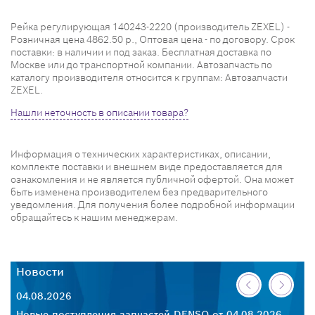
Рейка регулирующая 140243-2220 (производитель ZEXEL) -
Розничная цена 4862.50 р., Оптовая цена - по договору. Срок
поставки: в наличии и под заказ. Бесплатная доставка по
Москве или до транспортной компании. Автозапчасть по
каталогу производителя относится к группам: Автозапчасти
ZEXEL.
Нашли неточность в описании товара?
Информация о технических характеристиках, описании,
комплекте поставки и внешнем виде предоставляется для
ознакомления и не является публичной офертой. Она может
быть изменена производителем без предварительного
уведомления. Для получения более подробной информации
обращайтесь к нашим менеджерам.
Новости
Н
04.08.2026
30
26
Новые поступления запчастей DENSO от 04.08.2026
Но