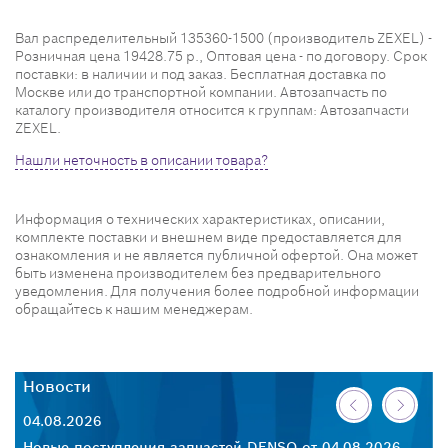
Вал распределительный 135360-1500 (производитель ZEXEL) -
Розничная цена 19428.75 р., Оптовая цена - по договору. Срок
поставки: в наличии и под заказ. Бесплатная доставка по
Москве или до транспортной компании. Автозапчасть по
каталогу производителя относится к группам: Автозапчасти
ZEXEL.
Нашли неточность в описании товара?
Информация о технических характеристиках, описании,
комплекте поставки и внешнем виде предоставляется для
ознакомления и не является публичной офертой. Она может
быть изменена производителем без предварительного
уведомления. Для получения более подробной информации
обращайтесь к нашим менеджерам.
Новости
Н
04.08.2026
30
26
Новые поступления запчастей DENSO от 04.08.2026
Но