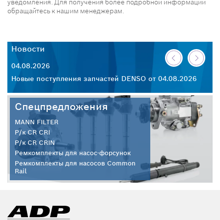
уведомления. Для получения более подробной информации
обращайтесь к нашим менеджерам.
Новости
Н
04.08.2026
30
26
Новые поступления запчастей DENSO от 04.08.2026
Но
Спецпредложения
MANN FILTER
Р/к CR CRI
Р/к CR CRIN
Ремкомплекты для насос-форсунок
Ремкомплекты для насосов Common
Rail