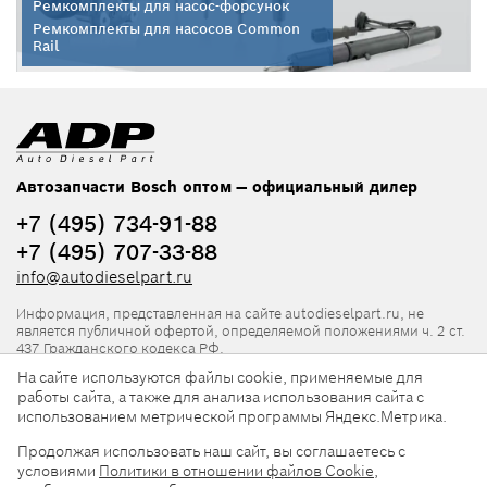
Ремкомплекты для насос-форсунок
Ремкомплекты для насосов Common
Rail
Автозапчасти Bosch оптом — официальный дилер
+7 (495) 734-91-88
+7 (495) 707-33-88
info@autodieselpart.ru
Информация, представленная на сайте autodieselpart.ru, не
является публичной офертой, определяемой положениями ч. 2 ст.
437 Гражданского кодекса РФ.
На сайте используются файлы cookie, применяемые для
Нормативная документация
работы сайта, а также для анализа использования сайта с
использованием метрической программы Яндекс.Метрика.
ADP в социальных сетях
Продолжая использовать наш сайт, вы соглашаетесь с
условиями
Политики в отношении файлов Cookie
,