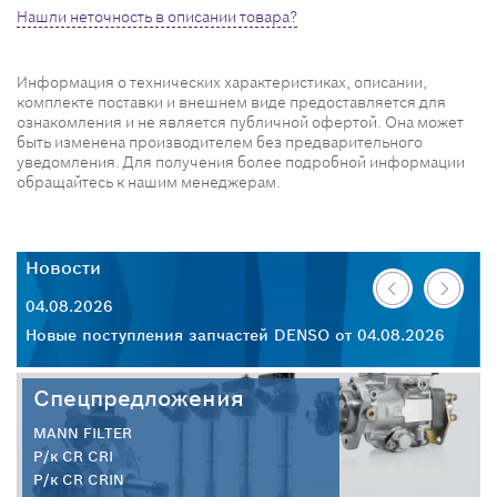
Нашли неточность в описании товара?
Информация о технических характеристиках, описании,
комплекте поставки и внешнем виде предоставляется для
ознакомления и не является публичной офертой. Она может
быть изменена производителем без предварительного
уведомления. Для получения более подробной информации
обращайтесь к нашим менеджерам.
Новости
Н
04.08.2026
30
26
Новые поступления запчастей DENSO от 04.08.2026
Но
Спецпредложения
MANN FILTER
Р/к CR CRI
Р/к CR CRIN