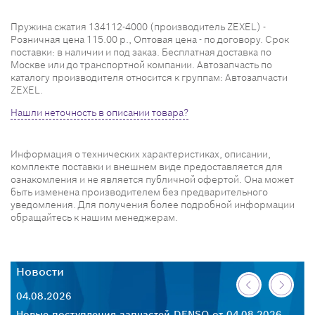
Пружина сжатия 134112-4000 (производитель ZEXEL) -
Розничная цена 115.00 р., Оптовая цена - по договору. Срок
поставки: в наличии и под заказ. Бесплатная доставка по
Москве или до транспортной компании. Автозапчасть по
каталогу производителя относится к группам: Автозапчасти
ZEXEL.
Нашли неточность в описании товара?
Информация о технических характеристиках, описании,
комплекте поставки и внешнем виде предоставляется для
ознакомления и не является публичной офертой. Она может
быть изменена производителем без предварительного
уведомления. Для получения более подробной информации
обращайтесь к нашим менеджерам.
Новости
Н
04.08.2026
30
26
Новые поступления запчастей DENSO от 04.08.2026
Но