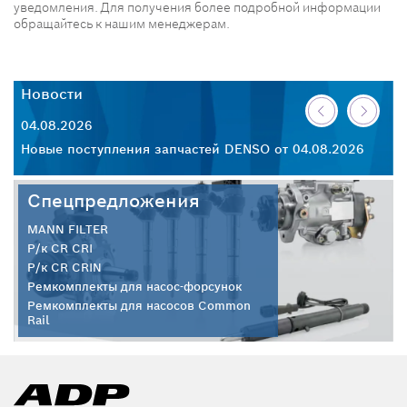
уведомления. Для получения более подробной информации
обращайтесь к нашим менеджерам.
Новости
Н
04.08.2026
30
26
Новые поступления запчастей DENSO от 04.08.2026
Но
Спецпредложения
MANN FILTER
Р/к CR CRI
Р/к CR CRIN
Ремкомплекты для насос-форсунок
Ремкомплекты для насосов Common
Rail