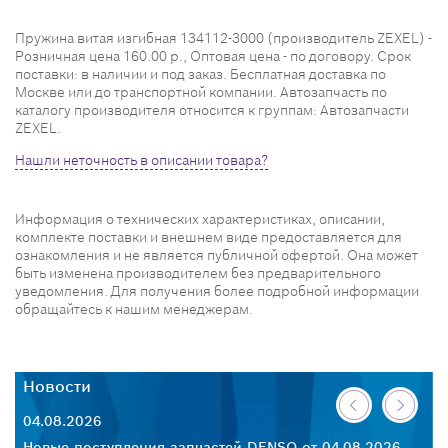
Пружина витая изгибная 134112-3000 (производитель ZEXEL) -
Розничная цена 160.00 р., Оптовая цена - по договору. Срок
поставки: в наличии и под заказ. Бесплатная доставка по
Москве или до транспортной компании. Автозапчасть по
каталогу производителя относится к группам: Автозапчасти
ZEXEL.
Нашли неточность в описании товара?
Информация о технических характеристиках, описании,
комплекте поставки и внешнем виде предоставляется для
ознакомления и не является публичной офертой. Она может
быть изменена производителем без предварительного
уведомления. Для получения более подробной информации
обращайтесь к нашим менеджерам.
Новости
Н
04.08.2026
30
26
Новые поступления запчастей DENSO от 04.08.2026
Но