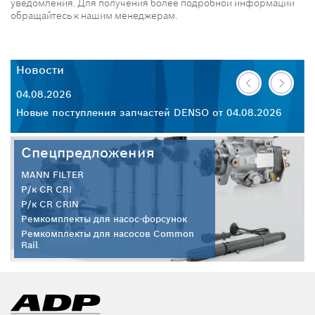
уведомления. Для получения более подробной информации
обращайтесь к нашим менеджерам.
Новости
Н
04.08.2026
30
26
Новые поступления запчастей DENSO от 04.08.2026
Но
Спецпредложения
MANN FILTER
Р/к CR CRI
Р/к CR CRIN
Ремкомплекты для насос-форсунок
Ремкомплекты для насосов Common
Rail