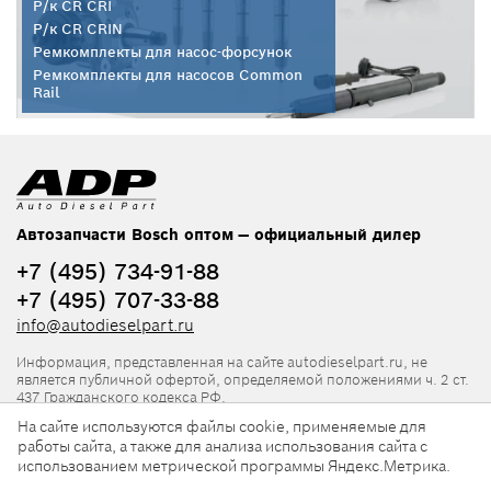
Р/к CR CRI
Р/к CR CRIN
Ремкомплекты для насос-форсунок
Ремкомплекты для насосов Common
Rail
Автозапчасти Bosch оптом — официальный дилер
+7 (495) 734-91-88
+7 (495) 707-33-88
info@autodieselpart.ru
Информация, представленная на сайте autodieselpart.ru, не
является публичной офертой, определяемой положениями ч. 2 ст.
437 Гражданского кодекса РФ.
На сайте используются файлы cookie, применяемые для
Нормативная документация
работы сайта, а также для анализа использования сайта с
использованием метрической программы Яндекс.Метрика.
ADP в социальных сетях