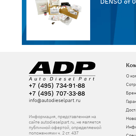
6
DENSO от 0
Ко
О ко
+7 (495) 734-91-88
Сотр
+7 (495) 707-33-88
Бре
info@autodieselpart.ru
Гара
Дост
Информация, представленная на
Ново
сайте autodieselpart.ru, не является
Инф
публичной офертой, определяемой
положениями ч. 2 ст. 437
Спе