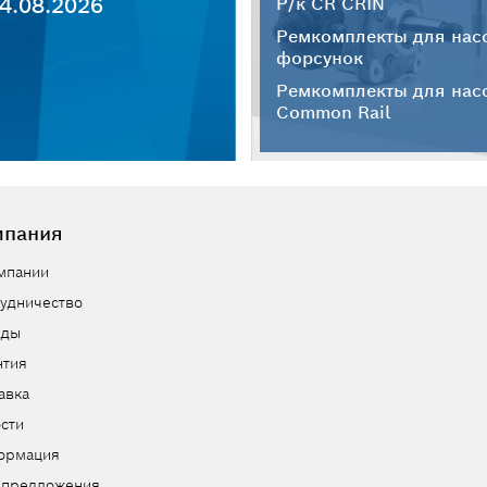
4.08.2026
Р/к CR CRIN
Ремкомплекты для нас
форсунок
Ремкомплекты для нас
Common Rail
мпания
мпании
удничество
нды
нтия
авка
сти
ормация
цпредложения