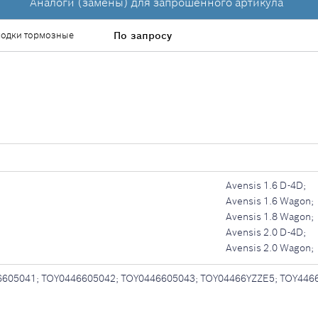
Аналоги (замены) для запрошенного артикула
лодки тормозные
По запросу
Avensis 1.6 D-4D;
Avensis 1.6 Wagon;
Avensis 1.8 Wagon;
Avensis 2.0 D-4D;
Avensis 2.0 Wagon;
605041; TOY0446605042; TOY0446605043; TOY04466YZZE5; TOY446