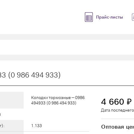
Прайс-листы
3 (0 986 494 933)
Колодки тормозные — 0986
4 660
₽
494933 (0 986 494 933)
Дата последнего
ы
г):
1.133
Оптовая це