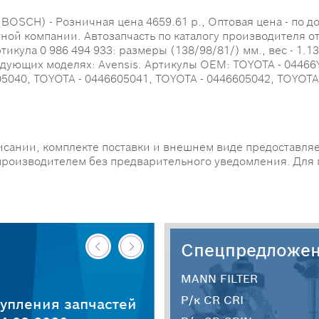
SCH) - Розничная цена 4659.61 р., Оптовая цена - по дог
тной компании. Автозапчасть по каталогу производителя о
ула 0 986 494 933: размеры (138/98/81/) мм., вес - 1.133 
дующих моделях: Avensis. Артикулы OEM: TOYOTA - 04466Y
05040, TOYOTA - 0446605041, TOYOTA - 0446605042, TOYOTA
исании, комплекте поставки и внешнем виде предоставляе
производителем без предварительного уведомления. Для
Спецпредложе
MANN FILTER
Р/к CR CRI
упления запчастей