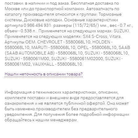
поставки: в наличии и под заказ. Бесплатная доставка по
Москве или до транспортной компании. Автозапчасть по
каталогу производителя относится к группам: Тормозные
системы, Дисковые колодки. Основные характеристики
артикула 0 986 494 931: размеры (115/72/65/) мм., вес - 0.7 кг.,
объем - 0.538 л.. Применяется на следующих марках: SUZUKI.
Применяется на следующих моделях: SX4 S-Cross; Vitara.
Артикулы OEM: CHEVROLET - 5580068L10, HOLDEN -
5580068L10, MARUTI - 5580068L10, OPEL - 5580068L10, SAAB
(SAAB AUTOMOBILE AB) - 5580068L10, SUZUKI - 5580068L10,
SUZUKI - 5580061M00, SUZUKI - 5580061M02000, SUZUKI -
5580061M02, VAUXHALL - 5580068L10.
Нашли неточность в описании товара?
Информация о технических характеристиках, описании,
комплекте поставки и внешнем виде предоставляется для
ознакомления и не является публичной офертой. Она может
быть изменена производителем без предварительного
уведомления. Для получения более подробной информации
обращайтесь к нашим менеджерам.