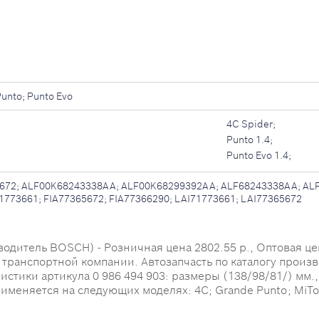
Punto; Punto Evo
4C Spider;
Punto 1.4;
Punto Evo 1.4;
672; ALF00K68243338AA; ALF00K68299392AA; ALF68243338AA; ALF
1773661; FIA77365672; FIA77366290; LAI71773661; LAI77365672
дитель BOSCH) - Розничная цена 2802.55 р., Оптовая цена
о транспортной компании. Автозапчасть по каталогу произ
ики артикула 0 986 494 903: размеры (138/98/81/) мм., ве
еняется на следующих моделях: 4C; Grande Punto; MiTo; 