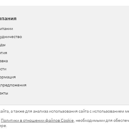
мпания
мпании
удничество
нды
нтия
авка
сти
ормация
цпредложения
акты
айта, а также для анализа использования сайта с использованием
и
Политики в отношении файлов Cookie
, необходимыми для обеспеч
ы.
ере.