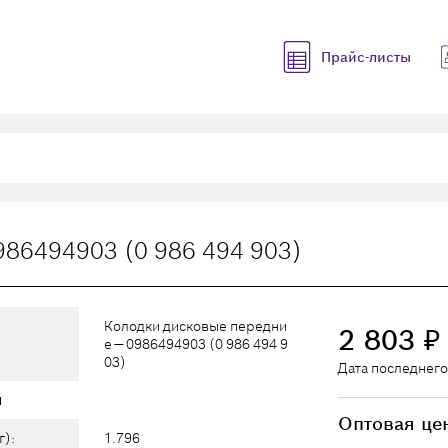
Прайс-листы
986494903 (0 986 494 903)
Колодки дисковые передни
2 803
₽
е — 0986494903 (0 986 494 9
03)
Дата последнего
ы
Оптовая це
г):
1.796