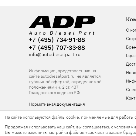
Ко
О ко
+7 (495) 734-91-88
Сотр
+7 (495) 707-33-88
Бре
info@autodieselpart.ru
Гара
Дост
Информация, представленная на
Ново
сайте autodieselpart.ru, не является
Инф
публичной офертой, определяемой
положениями ч. 2 ст. 437
Спе
Гражданского кодекса РФ.
Конт
Нормативная документация
На сайте используются файлы cookie, применяемые для работы с
Продолжая использовать наш сайт, вы соглашаетесь с условиям
© 2026, ООО «АвтоДизельПарт». Все права защищен
Вы можете изменить настройки файлов «cookies» в вашем брауз