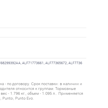
68299392AA; ALF71773661; ALF77365672; ALF7736
 - по договору. Срок поставки: в наличии и
водителя относится к группам: Тормозные
с - 1.796 кг., объем - 1.095 л.. Применяется
Punto; Punto Evo.