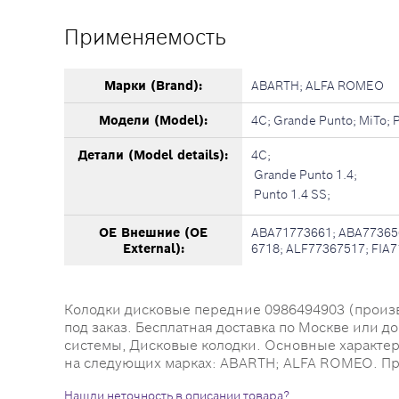
Применяемость
Марки (Brand):
ABARTH; ALFA ROMEO
Модели (Model):
4C; Grande Punto; MiTo; 
Детали (Model details):
4C;
Grande Punto 1.4;
Punto 1.4 SS;
OE Внешние (OE
ABA71773661; ABA77365
External):
6718; ALF77367517; FIA7
Колодки дисковые передние 0986494903 (произво
под заказ. Бесплатная доставка по Москве или д
системы, Дисковые колодки. Основные характерист
на следующих марках: ABARTH; ALFA ROMEO. Прим
Нашли неточность в описании товара?