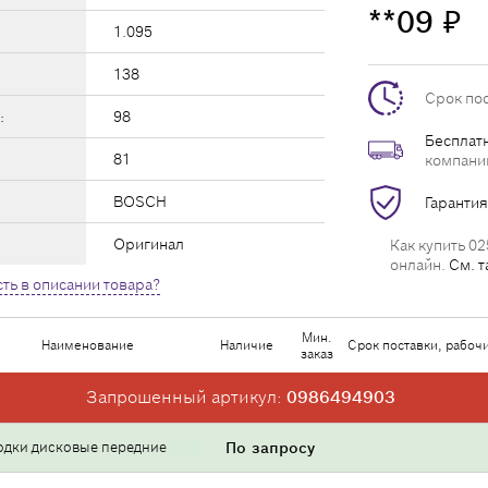
**09
₽
1.095
138
Срок по
:
98
Бесплатн
81
компани
BOSCH
Гарантия
Оригинал
Как купить 02
онлайн.
См. т
ть в описании товара?
Мин.
Наименование
Наличие
Срок поставки, рабоч
заказ
Запрошенный артикул:
0986494903
одки дисковые передние
По запросу