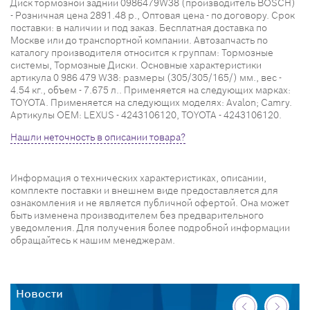
Диск тормозной задний 0986479W38 (производитель BOSCH)
- Розничная цена 2891.48 р., Оптовая цена - по договору. Срок
поставки: в наличии и под заказ. Бесплатная доставка по
Москве или до транспортной компании. Автозапчасть по
каталогу производителя относится к группам: Тормозные
системы, Тормозные Диски. Основные характеристики
артикула 0 986 479 W38: размеры (305/305/165/) мм., вес -
4.54 кг., объем - 7.675 л.. Применяется на следующих марках:
TOYOTA. Применяется на следующих моделях: Avalon; Camry.
Артикулы OEM: LEXUS - 4243106120, TOYOTA - 4243106120.
Нашли неточность в описании товара?
Информация о технических характеристиках, описании,
комплекте поставки и внешнем виде предоставляется для
ознакомления и не является публичной офертой. Она может
быть изменена производителем без предварительного
уведомления. Для получения более подробной информации
обращайтесь к нашим менеджерам.
Новости
Н