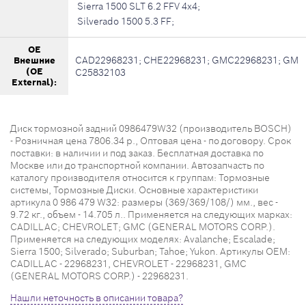
Sierra 1500 SLT 6.2 FFV 4x4;
Silverado 1500 5.3 FF;
OE
CAD22968231; CHE22968231; GMC22968231; GM
Внешние
(OE
C25832103
External):
Диск тормозной задний 0986479W32 (производитель BOSCH)
- Розничная цена 7806.34 р., Оптовая цена - по договору. Срок
поставки: в наличии и под заказ. Бесплатная доставка по
Москве или до транспортной компании. Автозапчасть по
каталогу производителя относится к группам: Тормозные
системы, Тормозные Диски. Основные характеристики
артикула 0 986 479 W32: размеры (369/369/108/) мм., вес -
9.72 кг., объем - 14.705 л.. Применяется на следующих марках:
CADILLAC; CHEVROLET; GMC (GENERAL MOTORS CORP.).
Применяется на следующих моделях: Avalanche; Escalade;
Sierra 1500; Silverado; Suburban; Tahoe; Yukon. Артикулы OEM:
CADILLAC - 22968231, CHEVROLET - 22968231, GMC
(GENERAL MOTORS CORP.) - 22968231.
Нашли неточность в описании товара?