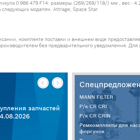
ла 0 986 479 F14: размеры (269/269/118/) мм., вес - 4.2 
следующих моделях: Attrage; Space Star.
исании, комплекте поставки и внешнем виде предоставляе
производителем без предварительного уведомления. Для
Спецпредложе
MANN FILTER
Р/к CR CRI
упления запчастей
4.08.2026
Р/к CR CRIN
Ремкомплекты для нас
форсунок