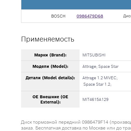
BOSCH
0986479D68
Дис
Применяемость
Марки (Brand):
MITSUBISHI
Модели (Model):
Attrage; Space Star
Детали (Model details):
Attrage 1.2 MIVEC;
Space Star 1.2;
OE Внешние (OE
MIT4615A129
External):
Диск тормозной передний 0986479F14 (производи
заказ. Бесплатная доставка по Москве или до тр