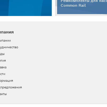
Ремкомплекты для нас
Common Rail
мпания
мпании
удничество
нды
нтия
авка
сти
ормация
цпредложения
акты