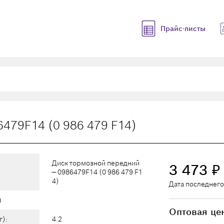
Прайс-листы
479F14 (0 986 479 F14)
Диск тормозной передний
3 473
₽
— 0986479F14 (0 986 479 F1
4)
Дата последнего
ы
Оптовая це
г):
4.2