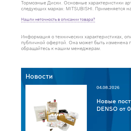
Тормозные Диски. Основные характеристики артику
следующих марках: MITSUBISHI. Применяется на 
Нашли неточность в описании товара?
Информация о технических характеристиках, оп
публичной офертой. Она может быть изменена 
обращайтесь к нашим менеджерам.
Новости
04.08.2026
пчастей
Новые пост
6
DENSO от 0