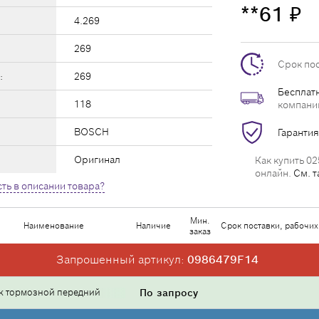
**61
₽
4.269
269
Срок по
:
269
Бесплатн
118
компани
BOSCH
Гарантия
Оригинал
Как купить 02
онлайн.
См. т
ть в описании товара?
Мин.
Наименование
Наличие
Срок поставки, рабочих
заказ
Запрошенный артикул:
0986479F14
к тормозной передний
По запросу