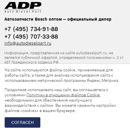
Автозапчасти Bosch оптом — официальный дилер
+7 (495) 734-91-88
+7 (495) 707-33-88
info@autodieselpart.ru
Информация, представленная на сайте autodieselpart.ru, не
является публичной офертой, определяемой положениями ч. 2 ст.
437 Гражданского кодекса РФ.
На сайте используются файлы cookie, применяемые для
Нормативная документация
работы сайта, а также для анализа использования сайта с
использованием метрической программы Яндекс.Метрика.
ADP в социальных сетях
Продолжая использовать наш сайт, вы соглашаетесь с
условиями
Политики в отношении файлов Cookie
,
необходимыми для обеспечения наилучшего
взаимодействия с сайтом. Вы можете изменить настройки
файлов «cookies» в вашем браузере.
© 2026, ООО «АвтоДизельПарт». Все права защищены.
СОГЛАСЕН
Разработка сайта —
«Askaron Systems»