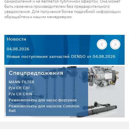
ознакомления и не является публичной офертой. Она может
быть изменена производителем без предварительного
уведомления. Для получения более подробной информации
обращайтесь к нашим менеджерам.
Новости
Н
04.08.2026
30
26
Новые поступления запчастей DENSO от 04.08.2026
Но
Спецпредложения
MANN FILTER
Р/к CR CRI
Р/к CR CRIN
Ремкомплекты для насос-форсунок
Ремкомплекты для насосов Common
Rail