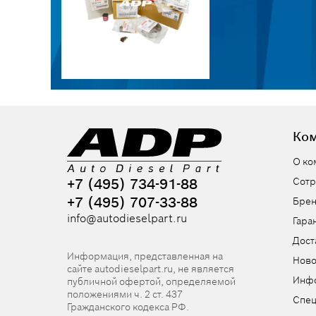
Ко
О ко
+7 (495) 734-91-88
Сотр
+7 (495) 707-33-88
Бре
info@autodieselpart.ru
Гара
Дост
Информация, представленная на
Ново
сайте autodieselpart.ru, не является
Инф
публичной офертой, определяемой
положениями ч. 2 ст. 437
Спе
Гражданского кодекса РФ.