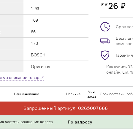
**26
₽
1.93
169
Срок по
:
66
Бесплатн
173
компани
BOSCH
Гарантия
Оригинал
Как купить 02
онлайн.
См. т
ть в описании товара?
Мин.
Наименование
Наличие
Срок поставки, раб
заказ
Запрошенный артикул:
0265007666
ик частоты вращения колеса
По запросу