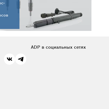
ос-
осов
ADP в социальных сетях