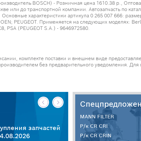
изводитель BOSCH) - Розничная цена 1610.38 р., Оптовая 
скве или до транспортной компании. Автозапчасть по ката
овные характеристики артикула 0 265 007 666: размеры (
ROEN; PEUGEOT. Применяется на следующих моделях: Berl
8, PSA (PEUGEOT S.A.) - 9646972580.
исании, комплекте поставки и внешнем виде предоставляе
производителем без предварительного уведомления. Для
Спецпредложе
MANN FILTER
Р/к CR CRI
упления запчастей
4.08.2026
Р/к CR CRIN