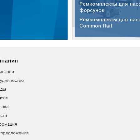
Ремкомплекты для нас
форсунок
Ремкомплекты для нас
Common Rail
мпания
мпании
удничество
нды
нтия
авка
сти
ормация
цпредложения