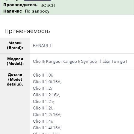
Производитель
BOSCH
Наличие
По запросу
Применяемость
Марки
RENAULT
(Brand):
Модели
Clio II; Kangoo; Kangoo I; Symbol; Thalia; Twingo I
(Model):
Детали
Clio II 1.0i;
(Model
Clio II 1.0i 16V;
details):
Clio II 1.2;
Clio II 1.2 16V;
Clio II 1.2 i;
Clio II 1.2i;
Clio II 1.2i 16V;
Clio II 1.4i;
Clio II 1.4i 16V;