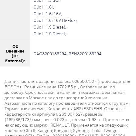
Clio II 1.5 dCi;
Clio II 1.6i;
Clio II 1.6i 16V;
Clio II 1.6i 16V Hi-Flex;
Clio II 1.9 Diesel;
Clio II 1.9 Diesel;
OE
Внешние
DAC8200186294; REN8200186294
(OE
External):
Датчик частоты вращения колеса 0265007527 (производитель
BOSCH) - Розничная цена 1702.55 р., Оптовая цена - по
договору. Срок поставки: в наличии и под заказ. Бесплатная
доставка по Москве или до транспортной компании.
Автозапчасть по каталогу производителя относится к группам:
Тормозные системы, Компоненты ABS/ESP/EHB. Основные
характеристики артикула 0 265 007 527: размеры
(169/66/173/) мм., вес - 0.023 кг., объем - 1.93 л.. Применяется
на следующих марках: RENAULT. Применяется на следующих
моделях: Clio II; Kangoo; Kangoo I; Symbol; Thalia; Twingo I.