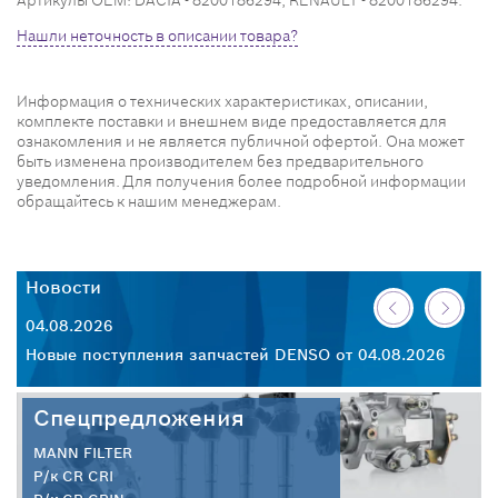
Артикулы OEM: DACIA - 8200186294, RENAULT - 8200186294.
Нашли неточность в описании товара?
Информация о технических характеристиках, описании,
комплекте поставки и внешнем виде предоставляется для
ознакомления и не является публичной офертой. Она может
быть изменена производителем без предварительного
уведомления. Для получения более подробной информации
обращайтесь к нашим менеджерам.
Новости
Н
04.08.2026
30
26
Новые поступления запчастей DENSO от 04.08.2026
Но
Спецпредложения
MANN FILTER
Р/к CR CRI