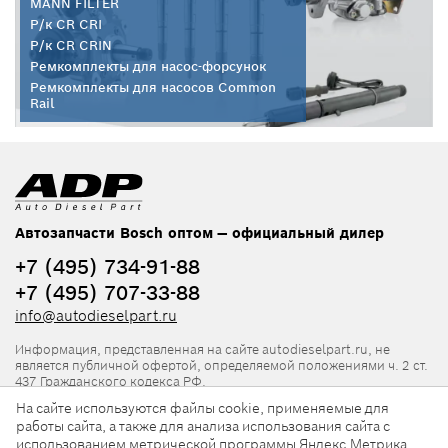
MANN FILTER
Р/к CR CRI
Р/к CR CRIN
Ремкомплекты для насос-форсунок
Ремкомплекты для насосов Common
Rail
Автозапчасти Bosch оптом — официальный дилер
+7 (495) 734-91-88
+7 (495) 707-33-88
info@autodieselpart.ru
Информация, представленная на сайте autodieselpart.ru, не
является публичной офертой, определяемой положениями ч. 2 ст.
437 Гражданского кодекса РФ.
На сайте используются файлы cookie, применяемые для
Нормативная документация
работы сайта, а также для анализа использования сайта с
использованием метрической программы Яндекс.Метрика.