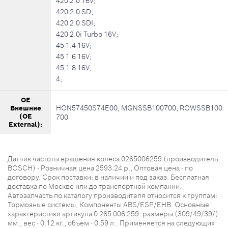
420 2.0 16V;
420 2.0 SD;
420 2.0 SDI;
420 2.0i Turbo 16V;
45 1.4 16V;
45 1.6 16V;
45 1.8 16V;
4;
OE
HON57450S74E00; MGNSSB100700; ROWSSB100
Внешние
(OE
700
External):
Датчик частоты вращения колеса 0265006259 (производитель
BOSCH) - Розничная цена 2593.24 р., Оптовая цена - по
договору. Срок поставки: в наличии и под заказ. Бесплатная
доставка по Москве или до транспортной компании.
Автозапчасть по каталогу производителя относится к группам:
Тормозные системы, Компоненты ABS/ESP/EHB. Основные
характеристики артикула 0 265 006 259: размеры (309/49/39/)
мм., вес - 0.12 кг., объем - 0.59 л.. Применяется на следующих