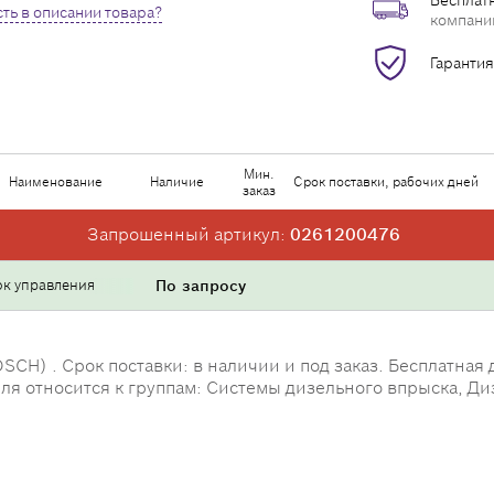
Бесплатн
ть в описании товара?
компани
Гарантия
Мин.
Наименование
Наличие
Срок поставки, рабочих дней
заказ
Запрошенный артикул:
0261200476
ок управления
По запросу
CH) . Срок поставки: в наличии и под заказ. Бесплатная 
еля относится к группам: Системы дизельного впрыска, 