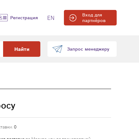
Вход для
EN
Регистрация
партнёров
Найти
Запрос менеджеру
росу
ставки:
0