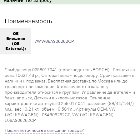
Наличие
По запросу
Применяемость
OE
Внешние
VWW06A906262CP
(OE
External):
Лямбда-зонд 0258017041 (производитель BOSCH) - Розничная
цена 10621.48 р., Оптовая цена - по договору. Срок поставки: в
наличии и под заказ. Бесплатная доставка по Москве или до
транспортной компании. Автозапчасть по каталогу
производителя относится к группам: Управление двигателем и
бенз. впрыск, Датчики выхлопных газов. Основные
характеристики артикула 0 258 017 041: размеры (99/44/134/)
мм., вес - 0.21 кг., объем - 0.584 л.. Артикулы OEM: VW
(VOLKSWAGEN) - 06A906262CP, VW (VOLKSWAGEN) -
L06A906262CP.
Нашли неточность в описании товара?