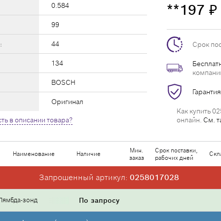
0.584
**197
₽
99
:
44
Срок по
134
Бесплатн
компани
BOSCH
Гарантия
Оригинал
Как купить 02
ть в описании товара?
онлайн.
См. т
Мин.
Срок поставки,
Наименование
Наличие
Скл
заказ
рабочих дней
Запрошенный артикул:
0258017028
Лямбда-зонд
По запросу