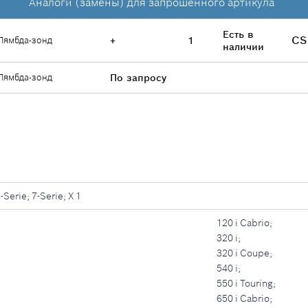
Аналоги (замены) для запрошенного артикула
Есть в
CS
Лямбда-зонд
+
1
наличии
Лямбда-зонд
По запросу
-Serie; 7-Serie; X 1
120 i Cabrio;
320 i;
320 i Coupe;
540 i;
550 i Touring;
650 i Cabrio;