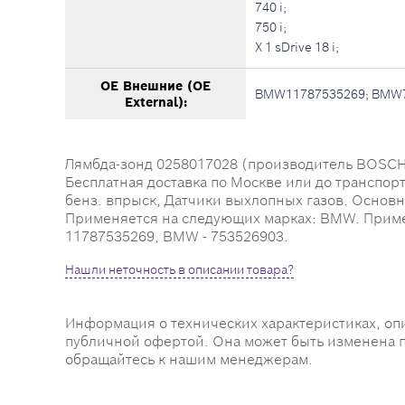
740 i;
750 i;
X 1 sDrive 18 i;
OE Внешние (OE
BMW11787535269; BMW
External):
Лямбда-зонд 0258017028 (производитель BOSCH) -
Бесплатная доставка по Москве или до транспор
бенз. впрыск, Датчики выхлопных газов. Основные
Применяется на следующих марках: BMW. Применяе
11787535269, BMW - 753526903.
Нашли неточность в описании товара?
Информация о технических характеристиках, оп
публичной офертой. Она может быть изменена 
обращайтесь к нашим менеджерам.