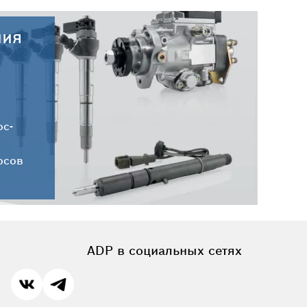
ния
30.07.2026
Новые поступления запчастей
HC-CARGO от 30.07.2026
ос-
осов
ADP в социальных сетях