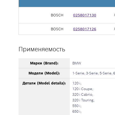
BOSCH
0258017130
BOSCH
0258017126
Применяемость
Марки (Brand):
BMW
Модели (Model):
1-Serie; 3-Serie; 5-Serie; 6
Детали (Model details):
120 i;
120 i Coupe;
320 i Cabrio;
320 i Touring;
550 i;
650 i;