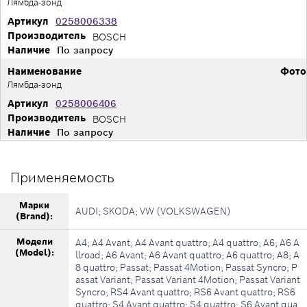
Лямбда-зонд
Артикул
0258006338
Производитель
BOSCH
Наличие
По запросу
Наименование
Фото
Лямбда-зонд
Артикул
0258006406
Производитель
BOSCH
Наличие
По запросу
Применяемость
Марки
AUDI; SKODA; VW (VOLKSWAGEN)
(Brand):
Модели
A4; A4 Avant; A4 Avant quattro; A4 quattro; A6; A6 A
(Model):
llroad; A6 Avant; A6 Avant quattro; A6 quattro; A8; A
8 quattro; Passat; Passat 4Motion; Passat Syncro; P
assat Variant; Passat Variant 4Motion; Passat Variant
Syncro; RS4 Avant quattro; RS6 Avant quattro; RS6
quattro; S4 Avant quattro; S4 quattro; S6 Avant qua