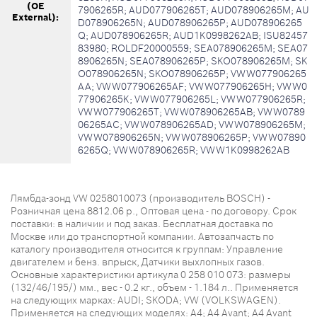
(OE
7906265R; AUD077906265T; AUD078906265M; AU
External):
D078906265N; AUD078906265P; AUD078906265
Q; AUD078906265R; AUD1K0998262AB; ISU82457
83980; ROLDF20000559; SEA078906265M; SEA07
8906265N; SEA078906265P; SKO078906265M; SK
O078906265N; SKO078906265P; VWW077906265
AA; VWW077906265AF; VWW077906265H; VWW0
77906265K; VWW077906265L; VWW077906265R;
VWW077906265T; VWW078906265AB; VWW0789
06265AC; VWW078906265AD; VWW078906265M;
VWW078906265N; VWW078906265P; VWW07890
6265Q; VWW078906265R; VWW1K0998262AB
Лямбда-зонд VW 0258010073 (производитель BOSCH) -
Розничная цена 8812.06 р., Оптовая цена - по договору. Срок
поставки: в наличии и под заказ. Бесплатная доставка по
Москве или до транспортной компании. Автозапчасть по
каталогу производителя относится к группам: Управление
двигателем и бенз. впрыск, Датчики выхлопных газов.
Основные характеристики артикула 0 258 010 073: размеры
(132/46/195/) мм., вес - 0.2 кг., объем - 1.184 л.. Применяется
на следующих марках: AUDI; SKODA; VW (VOLKSWAGEN).
Применяется на следующих моделях: A4; A4 Avant; A4 Avant