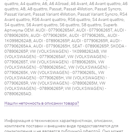
quattro; A4 quattro; A6; A6 Allroad; A6 Avant; A6 Avant quattro; A6
quattro; A8; A8 quattro; Passat; Passat 4Motion; Passat Syncro;
Passat Variant; Passat Variant 4Motion; Passat Variant Syncro; RS4
Avant quattro; RS6 Avant quattro; RS6 quattro; S4 Avant quattro;
S4 quattro; S6 Avant quattro; S6 quattro; S8 quattro; Superb.
Артикулы OEM: AUDI - 077906265AF, AUDI - 077906265T, AUDI -
078906265N, AUDI - 077906265K, AUDI - 077906265L, AUDI -
1K0998262AB, AUDI - 078906265P, AUDI - 077906265R, AUDI -
077906265AA, AUDI - 077906265H, SEAT - 078906265P, SKODA -
078906265P, VW (VOLKSWAGEN) - 1K0998262AB, VW
(VOLKSWAGEN) - 077906265AF, VW (VOLKSWAGEN) -
077906265T, VW (VOLKSWAGEN) - 078906265N, VW
(VOLKSWAGEN) - 078906265AC, VW (VOLKSWAGEN) -
077906265K, VW (VOLKSWAGEN) - 077906265L, VW
(VOLKSWAGEN) - 077906265H, VW (VOLKSWAGEN) -
077906265R, VW (VOLKSWAGEN) - 078906265M, VW
(VOLKSWAGEN) - 078906265P, VW (VOLKSWAGEN) -
078906265AD.
Нашли неточность в описании товара?
Информация о технических характеристиках, описании,
комплекте поставки и внешнем виде предоставляется для
ознакомления и не является публичной офертой. Она может