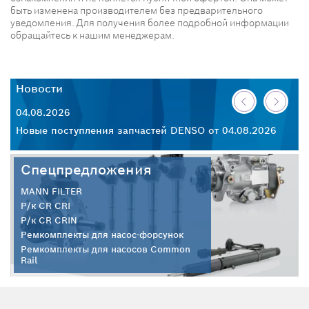
быть изменена производителем без предварительного
уведомления. Для получения более подробной информации
обращайтесь к нашим менеджерам.
Новости
Н
04.08.2026
30
26
Новые поступления запчастей DENSO от 04.08.2026
Но
Спецпредложения
MANN FILTER
Р/к CR CRI
Р/к CR CRIN
Ремкомплекты для насос-форсунок
Ремкомплекты для насосов Common
Rail