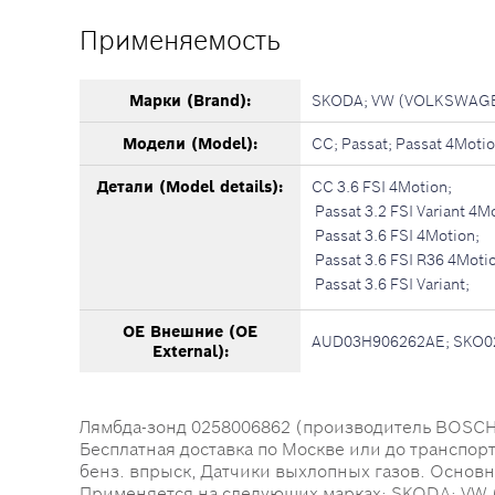
Применяемость
Марки (Brand):
SKODA; VW (VOLKSWAG
Модели (Model):
CC; Passat; Passat 4Motio
Детали (Model details):
CC 3.6 FSI 4Motion;
Passat 3.2 FSI Variant 4M
Passat 3.6 FSI 4Motion;
Passat 3.6 FSI R36 4Moti
Passat 3.6 FSI Variant;
OE Внешние (OE
AUD03H906262AE; SKO0
External):
Лямбда-зонд 0258006862 (производитель BOSCH) -
Бесплатная доставка по Москве или до транспор
бенз. впрыск, Датчики выхлопных газов. Основные
Применяется на следующих марках: SKODA; VW (