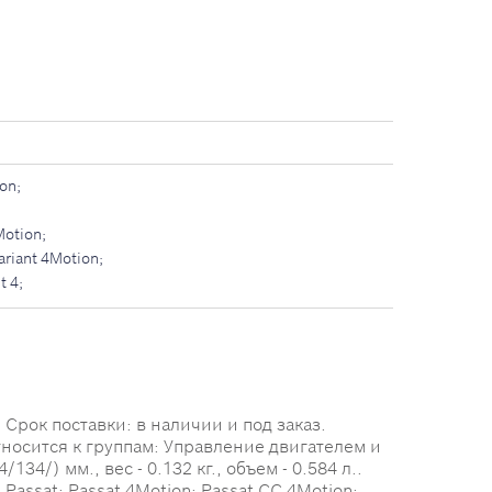
on;
Motion;
ariant 4Motion;
t 4;
Срок поставки: в наличии и под заказ.
тносится к группам: Управление двигателем и
4/) мм., вес - 0.132 кг., объем - 0.584 л..
sat; Passat 4Motion; Passat CC 4Motion;