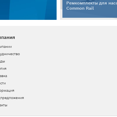
Ремкомплекты для нас
Common Rail
мпания
мпании
удничество
нды
нтия
авка
сти
ормация
цпредложения
акты