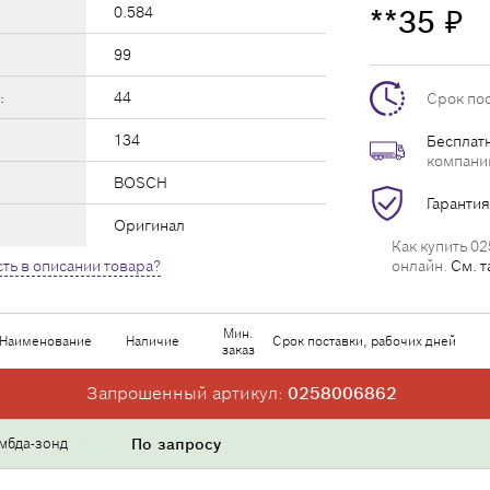
0.584
**35
₽
99
:
44
Срок по
134
Бесплатн
компани
BOSCH
Гарантия
Оригинал
Как купить 02
ть в описании товара?
онлайн.
См. т
Мин.
Наименование
Наличие
Срок поставки, рабочих дней
заказ
Запрошенный артикул:
0258006862
мбда-зонд
По запросу