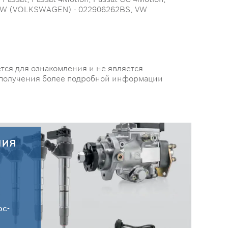
S, VW (VOLKSWAGEN) - 022906262BS, VW
тся для ознакомления и не является
 получения более подробной информации
ния
30.07.2026
Новые поступления запчастей
HC-CARGO от 30.07.2026
ос-