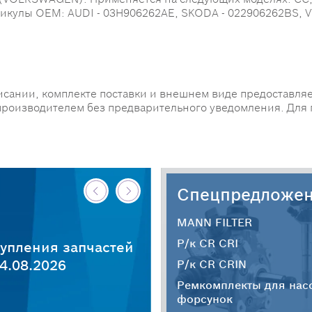
b. Артикулы OEM: AUDI - 03H906262AE, SKODA - 022906262B
исании, комплекте поставки и внешнем виде предоставляе
производителем без предварительного уведомления. Для
Спецпредложе
MANN FILTER
Р/к CR CRI
упления запчастей
4.08.2026
Р/к CR CRIN
Ремкомплекты для нас
форсунок