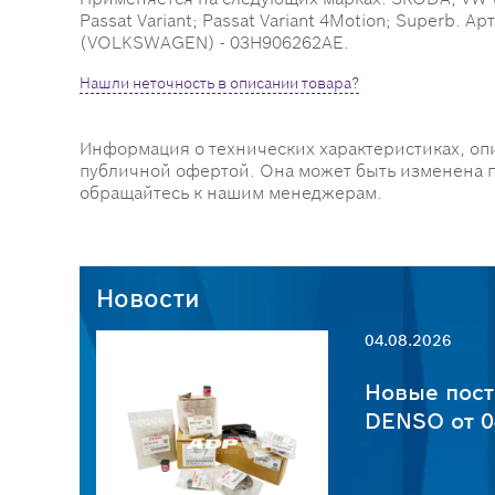
Passat Variant; Passat Variant 4Motion; Super
(VOLKSWAGEN) - 03H906262AE.
Нашли неточность в описании товара?
Информация о технических характеристиках, оп
публичной офертой. Она может быть изменена 
обращайтесь к нашим менеджерам.
Новости
04.08.2026
пчастей
Новые пост
6
DENSO от 0