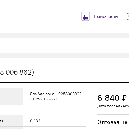
Прайс-листы
8 006 862)
Лямбда-зонд — 0258006862
6 840
₽
(0 258 006 862)
Дата последнего
ы
г):
0.132
Оптовая це