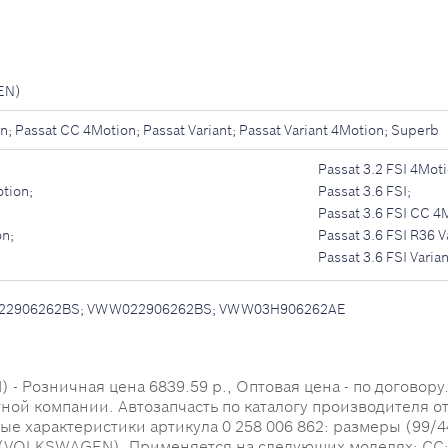
EN)
n; Passat CC 4Motion; Passat Variant; Passat Variant 4Motion; Superb
Passat 3.2 FSI 4Moti
otion;
Passat 3.6 FSI;
Passat 3.6 FSI CC 4
on;
Passat 3.6 FSI R36 V
Passat 3.6 FSI Varian
22906262BS; VWW022906262BS; VWW03H906262AE
 Розничная цена 6839.59 р., Оптовая цена - по договору. 
тной компании. Автозапчасть по каталогу производителя о
 характеристики артикула 0 258 006 862: размеры (99/44/13
VOLKSWAGEN). Применяется на следующих моделях: CC; Pas