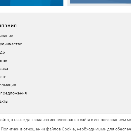
мпания
мпании
удничество
нды
нтия
авка
сти
ормация
цпредложения
акты
айта, а также для анализа использования сайта с использованием
и
Политики в отношении файлов Cookie
, необходимыми для обеспеч
ы.