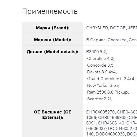
Применяемость
Марки (Brand):
CHRYSLER; DODGE; JEEP
Модели (Model):
B-Серияs; Cherokee; Conco
Детали (Model details):
B3500 5.2;
Cherokee 4.0;
Concorde 3.5;
Dakota 3.9 4x4;
Grand Cherokee 5.2 4x4;
New Yorker 3.5 i;
Ram 2500 8.0 Pickup;
Scepter 2.2i;
OE Внешние (OE
CHR04605270; CHR04606
External):
1066; CHR04686933; CH
6091; CHR4606140; CHR
04606037; DOD04605270
140; DOD04686933; DOD