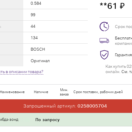
0.584
**61
₽
99
:
44
Срок по
134
Бесплатн
компани
BOSCH
Гарантия
Оригинал
Как купить 02
ть в описании товара?
онлайн.
См. т
Мин.
Наименование
Наличие
Срок поставки, рабочих дней
заказ
Запрошенный артикул:
0258005704
мбда-зонд
По запросу