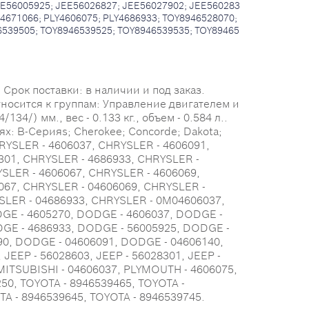
E56005925; JEE56026827; JEE56027902; JEE560283
671066; PLY4606075; PLY4686933; TOY8946528070;
6539505; TOY8946539525; TOY8946539535; TOY89465
Срок поставки: в наличии и под заказ.
тносится к группам: Управление двигателем и
4/) мм., вес - 0.133 кг., объем - 0.584 л..
 B-Серияs; Cherokee; Concorde; Dakota;
CHRYSLER - 4606037, CHRYSLER - 4606091,
301, CHRYSLER - 4686933, CHRYSLER -
SLER - 4606067, CHRYSLER - 4606069,
067, CHRYSLER - 04606069, CHRYSLER -
SLER - 04686933, CHRYSLER - 0M04606037,
DGE - 4605270, DODGE - 4606037, DODGE -
DGE - 4686933, DODGE - 56005925, DODGE -
90, DODGE - 04606091, DODGE - 04606140,
JEEP - 56028603, JEEP - 56028301, JEEP -
MITSUBISHI - 04606037, PLYMOUTH - 4606075,
50, TOYOTA - 8946539465, TOYOTA -
TA - 8946539645, TOYOTA - 8946539745.