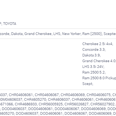
; TOYOTA
rde; Dakota; Grand Cherokee; LHS; New Yorker; Ram [2500]; Scepter; V
Cherokee 2.5i 4x4;
Concorde 3.3;
Dakota 3.9;
Grand Cherokee 4.0
LHS 3.5i 24V;
Ram 2500 5.2;
Ram 2500 8.0 Pickup
Scept;
037; CHR04606061; CHR04606067; CHR04606069; CHR04606075; C
R0M04606037; CHR4605270; CHR4606037; CHR4606061; CHR460606
4671066; CHR4686933; CHR56005925; CHR56026827; CHR56027902
; DOD04606037; DOD04606061; DOD04606067; DOD04606069; DOD
4605270; DOD4606037; DOD4606061; DOD4606067; DOD4606069; 