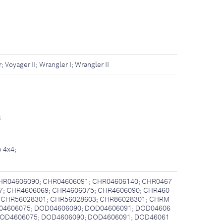
oyager II; Wrangler I; Wrangler II
;
 4x4;
HR04606090; CHR04606091; CHR04606140; CHR0467
7; CHR4606069; CHR4606075; CHR4606090; CHR460
; CHR56028301; CHR56028603; CHR86028301; CHRM
04606075; DOD04606090; DOD04606091; DOD04606
DOD4606075; DOD4606090; DOD4606091; DOD46061