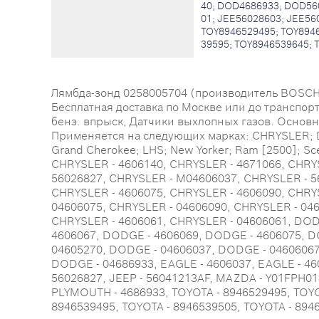
40; DOD4686933; DOD56
01; JEE56028603; JEE56
TOY8946529495; TOY8946
39595; TOY8946539645; 
Лямбда-зонд 0258005704 (производитель BOSCH) -
Бесплатная доставка по Москве или до транспор
бенз. впрыск, Датчики выхлопных газов. Основные
Применяется на следующих марках: CHRYSLER; D
Grand Cherokee; LHS; New Yorker; Ram [2500]; Sce
CHRYSLER - 4606140, CHRYSLER - 4671066, CHRY
56026827, CHRYSLER - M04606037, CHRYSLER - 5
CHRYSLER - 4606075, CHRYSLER - 4606090, CHRY
04606075, CHRYSLER - 04606090, CHRYSLER - 04
CHRYSLER - 4606061, CHRYSLER - 04606061, DOD
4606067, DODGE - 4606069, DODGE - 4606075, D
04605270, DODGE - 04606037, DODGE - 04606067
DODGE - 04686933, EAGLE - 4606037, EAGLE - 460
56026827, JEEP - 56041213AF, MAZDA - Y01FPH01
PLYMOUTH - 4686933, TOYOTA - 8946529495, TOYO
8946539495, TOYOTA - 8946539505, TOYOTA - 894