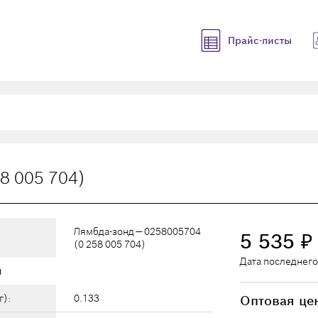
Прайс-листы
8 005 704)
Лямбда-зонд — 0258005704
5 535
₽
(0 258 005 704)
Дата последнего
ы
г):
0.133
Оптовая це