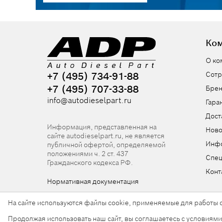
Ко
О ко
+7 (495) 734-91-88
Сотр
+7 (495) 707-33-88
Бре
info@autodieselpart.ru
Гара
Дост
Информация, представленная на
Ново
сайте autodieselpart.ru, не является
Инф
публичной офертой, определяемой
положениями ч. 2 ст. 437
Спе
Гражданского кодекса РФ.
Конт
Нормативная документация
На сайте используются файлы cookie, применяемые для работы с
Продолжая использовать наш сайт, вы соглашаетесь с условиям
© 2026, ООО «АвтоДизельПарт». Все права защищен