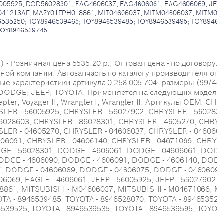
005925; DOD56028301; EAG4606037; EAG4606061; EAG4606069; JE
041213AF; MAZY01FPH018861; MIT04606037; MITM04606037; MITM04
535250; TOY8946539465; TOY8946539485; TOY8946539495; TOY894
TOY8946539745
 Розничная цена 5535.20 р., Оптовая цена - по договору. 
тной компании. Автозапчасть по каталогу производителя о
 характеристики артикула 0 258 005 704: размеры (99/44/13
ODGE; JEEP; TOYOTA. Применяется на следующих моделях:
pter; Voyager II; Wrangler I; Wrangler II. Артикулы OEM: 
SLER - 56005925, CHRYSLER - 56027902, CHRYSLER - 56028
6028603, CHRYSLER - 86028301, CHRYSLER - 4605270, CHRY
SLER - 04605270, CHRYSLER - 04606037, CHRYSLER - 04606
606091, CHRYSLER - 04606140, CHRYSLER - 04671066, CHRY
GE - 56028301, DODGE - 4606061, DODGE - 04606061, DO
ODGE - 4606090, DODGE - 4606091, DODGE - 4606140, DO
, DODGE - 04606069, DODGE - 04606075, DODGE - 046060
6069, EAGLE - 4606061, JEEP - 56005925, JEEP - 56027902, 
8861, MITSUBISHI - M04606037, MITSUBISHI - M04671066, 
TA - 8946539485, TOYOTA - 8946528070, TOYOTA - 89465352
6539525, TOYOTA - 8946539535, TOYOTA - 8946539595, TOYO