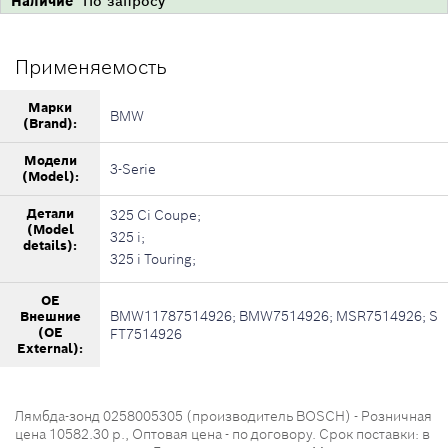
Наличие
По запросу
Применяемость
Марки
BMW
(Brand):
Модели
3-Serie
(Model):
Детали
325 Ci Coupe;
(Model
325 i;
details):
325 i Touring;
OE
BMW11787514926; BMW7514926; MSR7514926; S
Внешние
(OE
FT7514926
External):
Лямбда-зонд 0258005305 (производитель BOSCH) - Розничная
цена 10582.30 р., Оптовая цена - по договору. Срок поставки: в