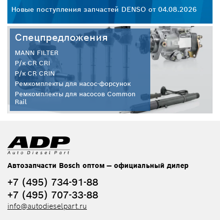
26
Новые поступления запчастей DENSO от 04.08.2026
Но
Спецпредложения
MANN FILTER
Р/к CR CRI
Р/к CR CRIN
Ремкомплекты для насос-форсунок
Ремкомплекты для насосов Common
Rail
Автозапчасти Bosch оптом — официальный дилер
+7 (495) 734-91-88
+7 (495) 707-33-88
info@autodieselpart.ru