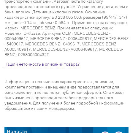
транспортной компании. Автозапчасть по каталогу
производителя относится к группам: Управление двигателем и
бенз. впрыск, Датчики выхлопных газов. Основные
характеристики артикула 0 258 005 003: размеры (99/44/134/)
мм., вес - 0.14 кг., объем - 0.584 л.. Применяется на следующих
марках: MERCEDES-BENZ. Применяется на следующих
моделях: C-Klasse. Артикулы OEM: MERCEDES-BENZ -
0005409617, MERCEDES-BENZ - 0006409617, MERCEDES-BENZ
- 5409617, MERCEDES-BENZ - 6409617, MERCEDES-BENZ -
A0005409617, MERCEDES-BENZ - A0006409617, MERCEDES-
BENZ - 025800500432T.
Нашли неточность в описании товара?
Информация о технических характеристиках, описании,
комплекте поставки и внешнем виде предоставляется для
ознакомления и не является публичной офертой. Она может
быть изменена производителем без предварительного
уведомления. Для получения более подробной информации
обращайтесь к нашим менеджерам.
Новости
Н