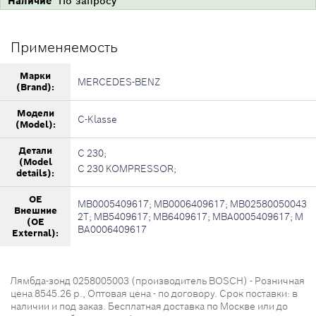
Наличие
По запросу
Применяемость
Марки
MERCEDES-BENZ
(Brand):
Модели
C-Klasse
(Model):
Детали
C 230;
(Model
C 230 KOMPRESSOR;
details):
OE
MB0005409617; MB0006409617; MB02580050043
Внешние
2T; MB5409617; MB6409617; MBA0005409617; M
(OE
BA0006409617
External):
Лямбда-зонд 0258005003 (производитель BOSCH) - Розничная
цена 8545.26 р., Оптовая цена - по договору. Срок поставки: в
наличии и под заказ. Бесплатная доставка по Москве или до