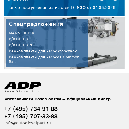
04.08.2026
30
26
Новые поступления запчастей DENSO от 04.08.2026
Но
Спецпредложения
MANN FILTER
Р/к CR CRI
Р/к CR CRIN
Ремкомплекты для насос-форсунок
Ремкомплекты для насосов Common
Rail
Автозапчасти Bosch оптом — официальный дилер
+7 (495) 734-91-88
+7 (495) 707-33-88
info@autodieselpart.ru