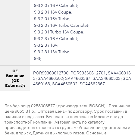
9-3 2.0 i 16 V Cabriolet;
9-3 2.0 i 16V Coupe;
9-3 2.0 i 16V Turbo;
9-3 2.0 i 16V Turbo Cabriolet;
9-3 2.0 i Turbo 16V Coupe;
9-3 2.3 i 16 V Cabriolet;
9-3 2.3 i 16V;
9-3 2.3 i 16V Turbo;
9-3;
OE
POR99360612700; POR99360612701; SAA466016
Внешние
3; SAA4660502; SAA4662367; SAAS4660502; SCA
(OE
4660163; SCA4660502; SCA4662367
External):
Лямбда-зонд 0258003577 (производитель BOSCH) - Розничная
цена 9655.81 р., Оптовая цена - по договору. Срок поставки: в
наличии и под заказ. Бесплатная доставка по Москве или до
транспортной компании. Автозапчасть по каталогу
производителя относится к группам: Управление двигателем и
бенз. впрыск, Датчики выхлопных газов. Основные